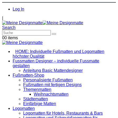
Log In
|
Search
0
0 items
HOME: Individuelle Fußmatten und Logomatten
höchster Qualität
Fussmatten Designer – individuelle Fussmatte
gestalten
Anleitung Basic Mattendesigner
Fußmatten-Shop
Personalisierte Fußmatten
Fußmatten mit fertigen Designs
Themenmatten
Weihnachtsmatten
Städtematten
Einfärbige Matten
Logomatten
Logomatten für Hotels, Restaurants & Bars
Logomatten und Schmutzfangmatten für