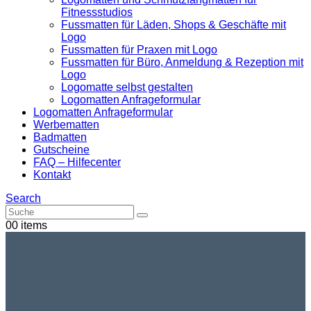
Fitnessstudios
Fussmatten für Läden, Shops & Geschäfte mit
Logo
Fussmatten für Praxen mit Logo
Fussmatten für Büro, Anmeldung & Rezeption mit
Logo
Logomatte selbst gestalten
Logomatten Anfrageformular
Logomatten Anfrageformular
Werbematten
Badmatten
Gutscheine
FAQ – Hilfecenter
Kontakt
Search
0
0 items