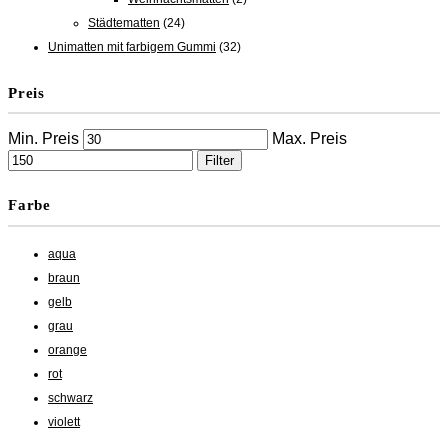
Städtematten
(24)
Unimatten mit farbigem Gummi
(32)
Preis
Min. Preis
Max. Preis
Filter
Farbe
aqua
braun
gelb
grau
orange
rot
schwarz
violett