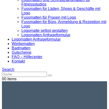
Fitnessstudios
Fussmatten für Läden, Shops & Geschäfte mit
Logo
Fussmatten für Praxen mit Logo
Fussmatten für Büro, Anmeldung & Rezeption mit
Logo
Logomatte selbst gestalten
Logomatten Anfrageformular
Logomatten Anfrageformular
Werbematten
Badmatten
Gutscheine
FAQ – Hilfecenter
Kontakt
Search
0
0 items