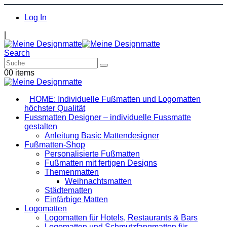
Log In
|
Search
0
0 items
HOME: Individuelle Fußmatten und Logomatten
höchster Qualität
Fussmatten Designer – individuelle Fussmatte
gestalten
Anleitung Basic Mattendesigner
Fußmatten-Shop
Personalisierte Fußmatten
Fußmatten mit fertigen Designs
Themenmatten
Weihnachtsmatten
Städtematten
Einfärbige Matten
Logomatten
Logomatten für Hotels, Restaurants & Bars
Logomatten und Schmutzfangmatten für