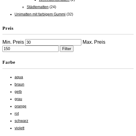
Städtematten
(24)
Unimatten mit farbigem Gummi
(32)
Preis
Min. Preis
Max. Preis
Filter
Farbe
aqua
braun
gelb
grau
orange
rot
schwarz
violett