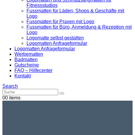
Fitnessstudios
Fussmatten für Läden, Shops & Geschäfte mit
Logo
Fussmatten für Praxen mit Logo
Fussmatten für Büro, Anmeldung & Rezeption mit
Logo
Logomatte selbst gestalten
Logomatten Anfrageformular
Logomatten Anfrageformular
Werbematten
Badmatten
Gutscheine
FAQ – Hilfecenter
Kontakt
Search
0
0 items