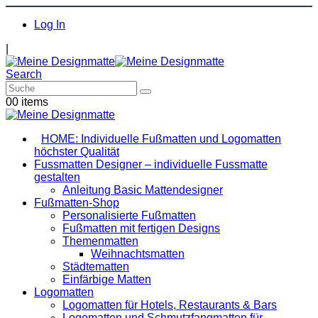
Log In
|
Search
0
0 items
HOME: Individuelle Fußmatten und Logomatten
höchster Qualität
Fussmatten Designer – individuelle Fussmatte
gestalten
Anleitung Basic Mattendesigner
Fußmatten-Shop
Personalisierte Fußmatten
Fußmatten mit fertigen Designs
Themenmatten
Weihnachtsmatten
Städtematten
Einfärbige Matten
Logomatten
Logomatten für Hotels, Restaurants & Bars
Logomatten und Schmutzfangmatten für