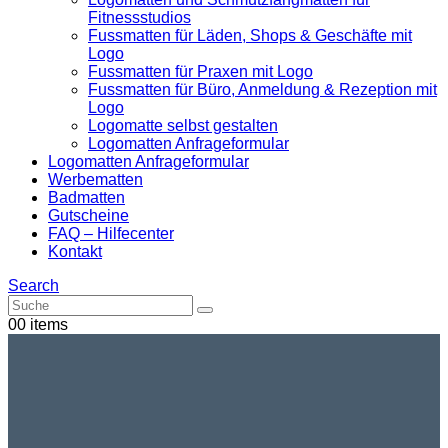
Fitnessstudios
Fussmatten für Läden, Shops & Geschäfte mit
Logo
Fussmatten für Praxen mit Logo
Fussmatten für Büro, Anmeldung & Rezeption mit
Logo
Logomatte selbst gestalten
Logomatten Anfrageformular
Logomatten Anfrageformular
Werbematten
Badmatten
Gutscheine
FAQ – Hilfecenter
Kontakt
Search
0
0 items