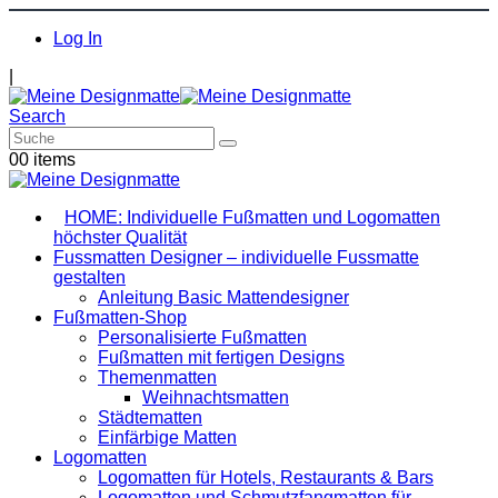
Log In
|
Search
0
0 items
HOME: Individuelle Fußmatten und Logomatten
höchster Qualität
Fussmatten Designer – individuelle Fussmatte
gestalten
Anleitung Basic Mattendesigner
Fußmatten-Shop
Personalisierte Fußmatten
Fußmatten mit fertigen Designs
Themenmatten
Weihnachtsmatten
Städtematten
Einfärbige Matten
Logomatten
Logomatten für Hotels, Restaurants & Bars
Logomatten und Schmutzfangmatten für