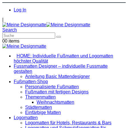
Log In
|
Search
0
0 items
HOME: Individuelle Fußmatten und Logomatten
höchster Qualität
Fussmatten Designer – individuelle Fussmatte
gestalten
Anleitung Basic Mattendesigner
Fußmatten-Shop
Personalisierte Fußmatten
Fußmatten mit fertigen Designs
Themenmatten
Weihnachtsmatten
Städtematten
Einfärbige Matten
Logomatten
Logomatten für Hotels, Restaurants & Bars
Logomatten und Schmutzfangmatten für