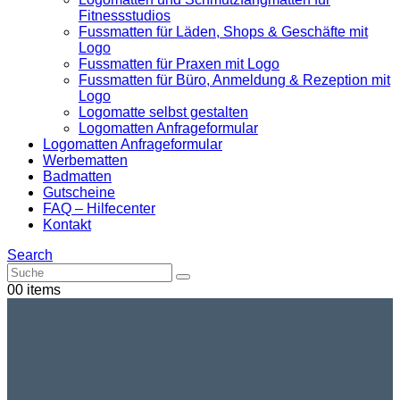
Fitnessstudios
Fussmatten für Läden, Shops & Geschäfte mit
Logo
Fussmatten für Praxen mit Logo
Fussmatten für Büro, Anmeldung & Rezeption mit
Logo
Logomatte selbst gestalten
Logomatten Anfrageformular
Logomatten Anfrageformular
Werbematten
Badmatten
Gutscheine
FAQ – Hilfecenter
Kontakt
Search
0
0 items