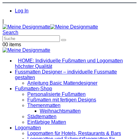
Log In
|
Search
0
0 items
HOME: Individuelle Fußmatten und Logomatten
höchster Qualität
Fussmatten Designer – individuelle Fussmatte
gestalten
Anleitung Basic Mattendesigner
Fußmatten-Shop
Personalisierte Fußmatten
Fußmatten mit fertigen Designs
Themenmatten
Weihnachtsmatten
Städtematten
Einfärbige Matten
Logomatten
Logomatten für Hotels, Restaurants & Bars
Logomatten und Schmutzfangmatten für