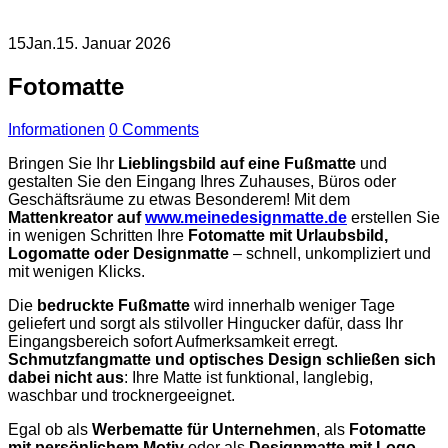
15
Jan.
15. Januar 2026
Fotomatte
Informationen
0 Comments
Bringen Sie Ihr
Lieblingsbild auf eine Fußmatte
und
gestalten Sie den Eingang Ihres Zuhauses, Büros oder
Geschäftsräume zu etwas Besonderem! Mit dem
Mattenkreator auf
www.meinedesignmatte.de
erstellen Sie
in wenigen Schritten Ihre
Fotomatte mit Urlaubsbild,
Logomatte oder Designmatte
– schnell, unkompliziert und
mit wenigen Klicks.
Die
bedruckte Fußmatte
wird innerhalb weniger Tage
geliefert und sorgt als stilvoller Hingucker dafür, dass Ihr
Eingangsbereich sofort Aufmerksamkeit erregt.
Schmutzfangmatte und optisches Design schließen sich
dabei nicht aus
: Ihre Matte ist funktional, langlebig,
waschbar und trocknergeeignet.
Egal ob als
Werbematte für Unternehmen
, als
Fotomatte
mit persönlichem Motiv
oder als
Designmatte mit Logo