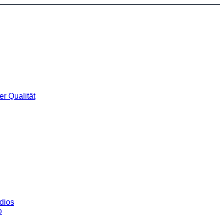
r Qualität
dios
o