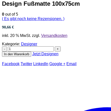
Design Fußmatte 100x75cm
0
out of 5
( Es gibt noch keine Rezensionen. )
90,66
€
inkl. 20 % MwSt.
zzgl.
Versandkosten
Kategorie:
Designer
-
+
Jetzt Designen
In den Warenkorb
Facebook
Twitter
LinkedIn
Google +
Email