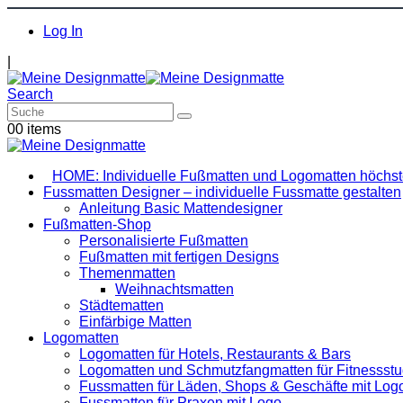
Log In
|
Search
0
0 items
HOME: Individuelle Fußmatten und Logomatten höchste
Fussmatten Designer – individuelle Fussmatte gestalten
Anleitung Basic Mattendesigner
Fußmatten-Shop
Personalisierte Fußmatten
Fußmatten mit fertigen Designs
Themenmatten
Weihnachtsmatten
Städtematten
Einfärbige Matten
Logomatten
Logomatten für Hotels, Restaurants & Bars
Logomatten und Schmutzfangmatten für Fitnessstu
Fussmatten für Läden, Shops & Geschäfte mit Log
Fussmatten für Praxen mit Logo