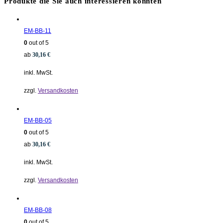
Produkte die Sie auch interessieren könnten
EM-BB-11
0
out of 5
ab
30,16
€
inkl. MwSt.
zzgl.
Versandkosten
EM-BB-05
0
out of 5
ab
30,16
€
inkl. MwSt.
zzgl.
Versandkosten
EM-BB-08
0
out of 5