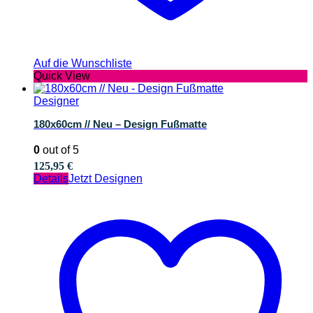
Auf die Wunschliste
Quick View
Designer
180x60cm // Neu – Design Fußmatte
0
out of 5
125,95
€
Details
Jetzt Designen