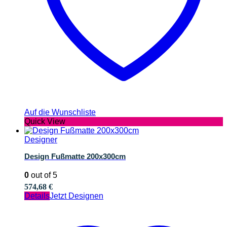
Auf die Wunschliste
Quick View
Designer
Design Fußmatte 200x300cm
0
out of 5
574,68
€
Details
Jetzt Designen