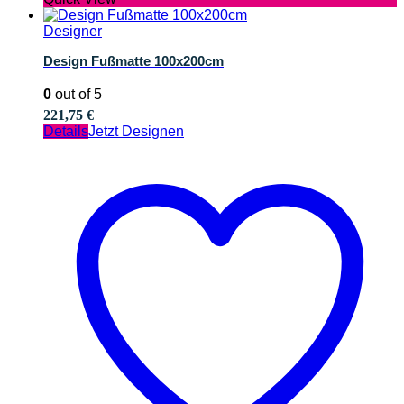
Designer
Design Fußmatte 100x200cm
0
out of 5
221,75
€
Details
Jetzt Designen