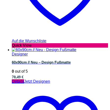
Auf die Wunschliste
Quick View
Designer
60x90cm // Neu – Design Fußmatte
0
out of 5
70,49
€
Details
Jetzt Designen