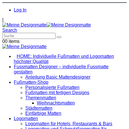
Log In
|
Search
0
0 items
HOME: Individuelle Fußmatten und Logomatten
höchster Qualität
Fussmatten Designer – individuelle Fussmatte
gestalten
Anleitung Basic Mattendesigner
Fußmatten-Shop
Personalisierte Fußmatten
Fußmatten mit fertigen Designs
Themenmatten
Weihnachtsmatten
Städtematten
Einfärbige Matten
Logomatten
Logomatten für Hotels, Restaurants & Bars
Logomatten und Schmutzfangmatten für