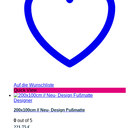
Auf die Wunschliste
Quick View
Designer
200x100cm // Neu- Design Fußmatte
0
out of 5
221,75
€