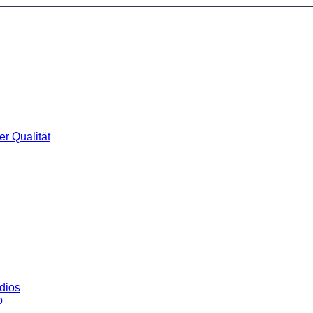
r Qualität
dios
o