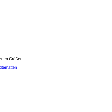
denen Größen!
dtematten