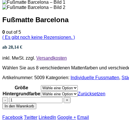
Fußmatte Barcelona
0
out of 5
( Es gibt noch keine Rezensionen. )
ab
28,14
€
inkl. MwSt.
zzgl.
Versandkosten
Wählen Sie aus 8 verschiedenen Mattenfarben und verschie
Artikelnummer:
5009
Kategorien:
Individuelle Fussmatten
,
Stä
Größe
Hintergrundfarbe
Zurücksetzen
-
+
In den Warenkorb
Facebook
Twitter
LinkedIn
Google +
Email