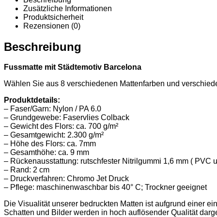
Zusätzliche Informationen
Produktsicherheit
Rezensionen (0)
Beschreibung
Fussmatte mit Städtemotiv Barcelona
Wählen Sie aus 8 verschiedenen Mattenfarben und verschie
Produktdetails:
– Faser/Garn: Nylon / PA 6.0
– Grundgewebe: Faservlies Colback
– Gewicht des Flors: ca. 700 g/m²
– Gesamtgewicht: 2.300 g/m²
– Höhe des Flors: ca. 7mm
– Gesamthöhe: ca. 9 mm
– Rückenausstattung: rutschfester Nitrilgummi 1,6 mm ( PVC u
– Rand: 2 cm
– Druckverfahren: Chromo Jet Druck
– Pflege: maschinenwaschbar bis 40° C; Trockner geeignet
Die Visualität unserer bedruckten Matten ist aufgrund einer ei
Schatten und Bilder werden in hoch auflösender Qualität darge