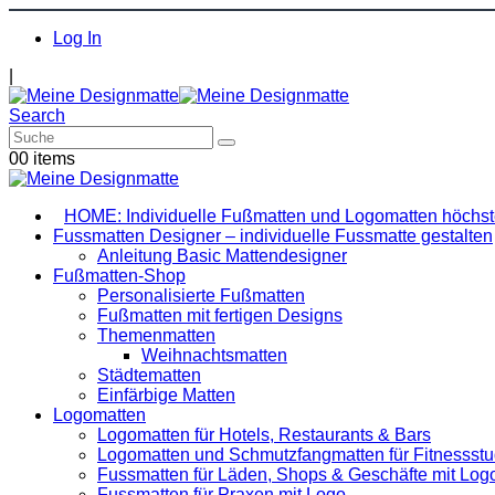
Log In
|
Search
0
0 items
HOME: Individuelle Fußmatten und Logomatten höchste
Fussmatten Designer – individuelle Fussmatte gestalten
Anleitung Basic Mattendesigner
Fußmatten-Shop
Personalisierte Fußmatten
Fußmatten mit fertigen Designs
Themenmatten
Weihnachtsmatten
Städtematten
Einfärbige Matten
Logomatten
Logomatten für Hotels, Restaurants & Bars
Logomatten und Schmutzfangmatten für Fitnessstu
Fussmatten für Läden, Shops & Geschäfte mit Log
Fussmatten für Praxen mit Logo