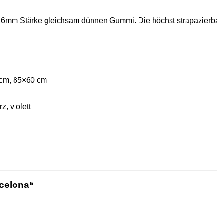
t 1,6mm Stärke gleichsam dünnen Gummi. Die höchst strapazier
 cm, 85×60 cm
z, violett
rcelona“