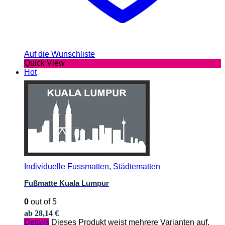
Auf die Wunschliste
Quick View
Hot
Individuelle Fussmatten
,
Städtematten
Fußmatte Kuala Lumpur
0
out of 5
ab
28,14
€
Details
Dieses Produkt weist mehrere Varianten auf.