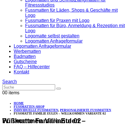
Fitnessstudios
Fussmatten für Läden, Shops & Geschäfte mit
Logo
Fussmatten für Praxen mit Logo
Fussmatten für Büro, Anmeldung & Rezeption mit
Logo
Logomatte selbst gestalten
Logomatten Anfrageformular
Logomatten Anfrageformular
Werbematten
Badmatten
Gutscheine
FAQ – Hilfecenter
Kontakt
Search
0
0 items
HOME
FUSSMATTEN-SHOP
INDIVIDUELLE FUSSMATTEN
,
PERSONALISIERTE FUSSMATTEN
FUSSMATTE FAMILIE EULEN – WILLKOMMEN VARIANTE 02
Fußmatte Familie Eulen – Willkommen Variante 02