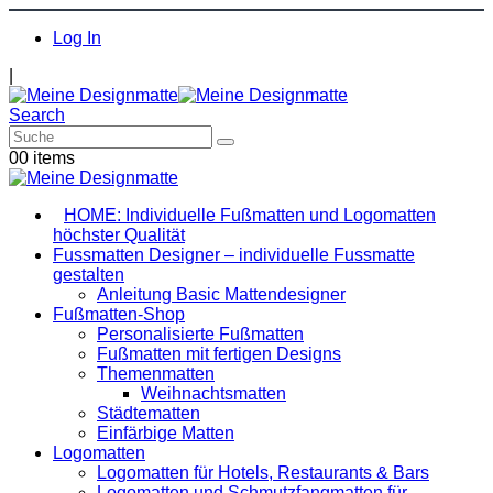
Log In
|
Search
0
0 items
HOME: Individuelle Fußmatten und Logomatten
höchster Qualität
Fussmatten Designer – individuelle Fussmatte
gestalten
Anleitung Basic Mattendesigner
Fußmatten-Shop
Personalisierte Fußmatten
Fußmatten mit fertigen Designs
Themenmatten
Weihnachtsmatten
Städtematten
Einfärbige Matten
Logomatten
Logomatten für Hotels, Restaurants & Bars
Logomatten und Schmutzfangmatten für