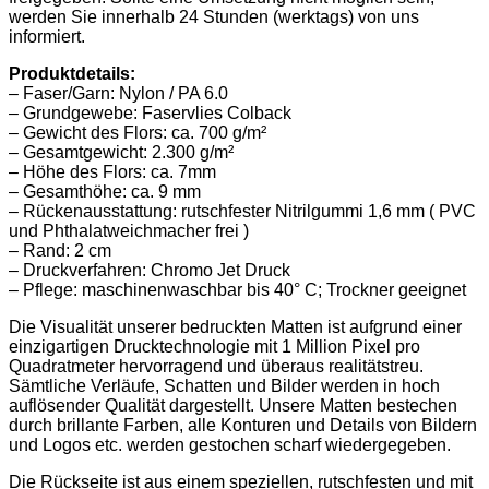
werden Sie innerhalb 24 Stunden (werktags) von uns
informiert.
Produktdetails:
– Faser/Garn: Nylon / PA 6.0
– Grundgewebe: Faservlies Colback
– Gewicht des Flors: ca. 700 g/m²
– Gesamtgewicht: 2.300 g/m²
– Höhe des Flors: ca. 7mm
– Gesamthöhe: ca. 9 mm
– Rückenausstattung: rutschfester Nitrilgummi 1,6 mm ( PVC
und Phthalatweichmacher frei )
– Rand: 2 cm
– Druckverfahren: Chromo Jet Druck
– Pflege: maschinenwaschbar bis 40° C; Trockner geeignet
Die Visualität unserer bedruckten Matten ist aufgrund einer
einzigartigen Drucktechnologie mit 1 Million Pixel pro
Quadratmeter hervorragend und überaus realitätstreu.
Sämtliche Verläufe, Schatten und Bilder werden in hoch
auflösender Qualität dargestellt. Unsere Matten bestechen
durch brillante Farben, alle Konturen und Details von Bildern
und Logos etc. werden gestochen scharf wiedergegeben.
Die Rückseite ist aus einem speziellen, rutschfesten und mit