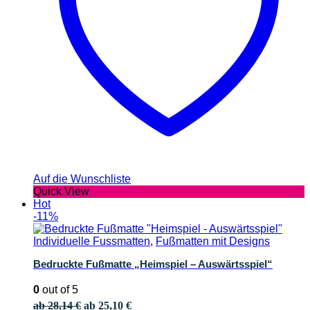
Auf die Wunschliste
Quick View
Hot
-11%
Individuelle Fussmatten
,
Fußmatten mit Designs
Bedruckte Fußmatte „Heimspiel – Auswärtsspiel“
0
out of 5
ab
28,14
€
ab
25,10
€