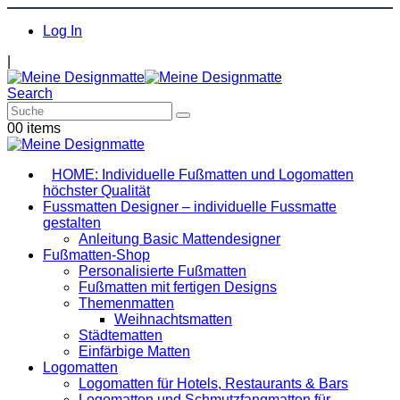
Log In
|
Search
0
0 items
HOME: Individuelle Fußmatten und Logomatten
höchster Qualität
Fussmatten Designer – individuelle Fussmatte
gestalten
Anleitung Basic Mattendesigner
Fußmatten-Shop
Personalisierte Fußmatten
Fußmatten mit fertigen Designs
Themenmatten
Weihnachtsmatten
Städtematten
Einfärbige Matten
Logomatten
Logomatten für Hotels, Restaurants & Bars
Logomatten und Schmutzfangmatten für