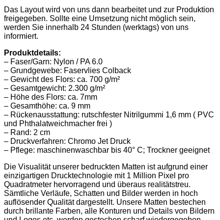
Das Layout wird von uns dann bearbeitet und zur Produktion
freigegeben. Sollte eine Umsetzung nicht möglich sein,
werden Sie innerhalb 24 Stunden (werktags) von uns
informiert.
Produktdetails:
– Faser/Garn: Nylon / PA 6.0
– Grundgewebe: Faservlies Colback
– Gewicht des Flors: ca. 700 g/m²
– Gesamtgewicht: 2.300 g/m²
– Höhe des Flors: ca. 7mm
– Gesamthöhe: ca. 9 mm
– Rückenausstattung: rutschfester Nitrilgummi 1,6 mm ( PVC
und Phthalatweichmacher frei )
– Rand: 2 cm
– Druckverfahren: Chromo Jet Druck
– Pflege: maschinenwaschbar bis 40° C; Trockner geeignet
Die Visualität unserer bedruckten Matten ist aufgrund einer
einzigartigen Drucktechnologie mit 1 Million Pixel pro
Quadratmeter hervorragend und überaus realitätstreu.
Sämtliche Verläufe, Schatten und Bilder werden in hoch
auflösender Qualität dargestellt. Unsere Matten bestechen
durch brillante Farben, alle Konturen und Details von Bildern
und Logos etc. werden gestochen scharf wiedergegeben.