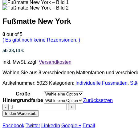
Fußmatte New York
0
out of 5
( Es gibt noch keine Rezensionen. )
ab
28,14
€
inkl. MwSt.
zzgl.
Versandkosten
Wählen Sie aus 8 verschiedenen Mattenfarben und verschie
Artikelnummer:
5023
Kategorien:
Individuelle Fussmatten
,
Stä
Größe
Hintergrundfarbe
Zurücksetzen
-
+
In den Warenkorb
Facebook
Twitter
LinkedIn
Google +
Email