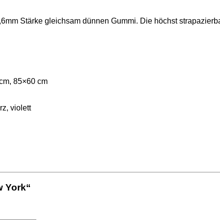
t 1,6mm Stärke gleichsam dünnen Gummi. Die höchst strapazier
 cm, 85×60 cm
z, violett
w York“