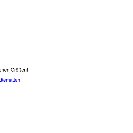
denen Größen!
dtematten