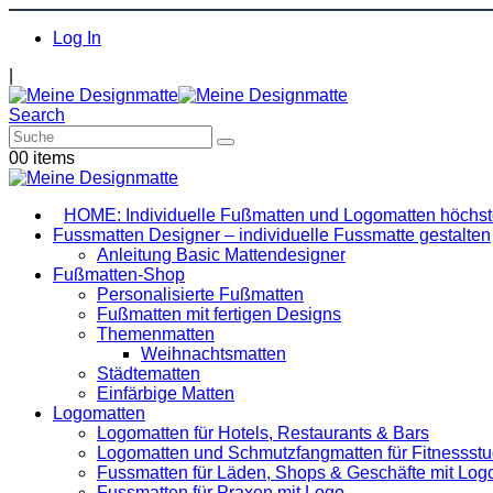
Log In
|
Search
0
0 items
HOME: Individuelle Fußmatten und Logomatten höchste
Fussmatten Designer – individuelle Fussmatte gestalten
Anleitung Basic Mattendesigner
Fußmatten-Shop
Personalisierte Fußmatten
Fußmatten mit fertigen Designs
Themenmatten
Weihnachtsmatten
Städtematten
Einfärbige Matten
Logomatten
Logomatten für Hotels, Restaurants & Bars
Logomatten und Schmutzfangmatten für Fitnessstu
Fussmatten für Läden, Shops & Geschäfte mit Log
Fussmatten für Praxen mit Logo