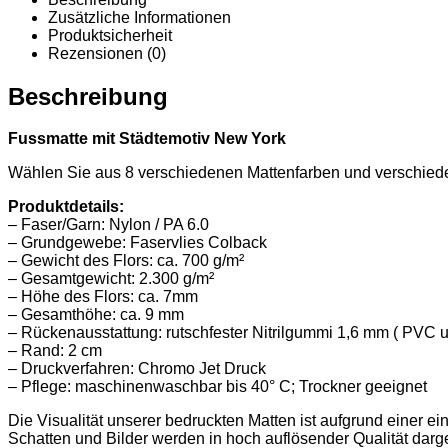
Zusätzliche Informationen
Produktsicherheit
Rezensionen (0)
Beschreibung
Fussmatte mit Städtemotiv New York
Wählen Sie aus 8 verschiedenen Mattenfarben und verschie
Produktdetails:
– Faser/Garn: Nylon / PA 6.0
– Grundgewebe: Faservlies Colback
– Gewicht des Flors: ca. 700 g/m²
– Gesamtgewicht: 2.300 g/m²
– Höhe des Flors: ca. 7mm
– Gesamthöhe: ca. 9 mm
– Rückenausstattung: rutschfester Nitrilgummi 1,6 mm ( PVC u
– Rand: 2 cm
– Druckverfahren: Chromo Jet Druck
– Pflege: maschinenwaschbar bis 40° C; Trockner geeignet
Die Visualität unserer bedruckten Matten ist aufgrund einer ei
Schatten und Bilder werden in hoch auflösender Qualität darge