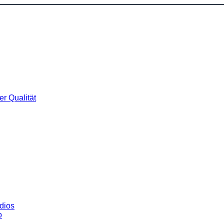
r Qualität
dios
o